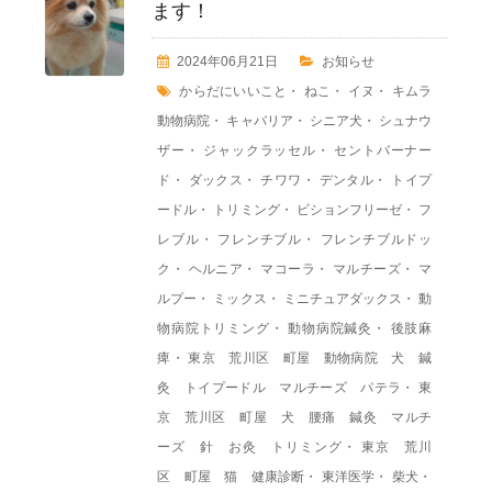
ます！
2024年06月21日
お知らせ
からだにいいこと
・
ねこ
・
イヌ
・
キムラ
動物病院
・
キャバリア
・
シニア犬
・
シュナウ
ザー
・
ジャックラッセル
・
セントバーナー
ド
・
ダックス
・
チワワ
・
デンタル
・
トイプ
ードル
・
トリミング
・
ビションフリーゼ
・
フ
レブル
・
フレンチブル
・
フレンチブルドッ
ク
・
ヘルニア
・
マコーラ
・
マルチーズ
・
マ
ルプー
・
ミックス
・
ミニチュアダックス
・
動
物病院トリミング
・
動物病院鍼灸
・
後肢麻
痺
・
東京 荒川区 町屋 動物病院 犬 鍼
灸 トイプードル マルチーズ パテラ
・
東
京 荒川区 町屋 犬 腰痛 鍼灸 マルチ
ーズ 針 お灸 トリミング
・
東京 荒川
区 町屋 猫 健康診断
・
東洋医学
・
柴犬
・