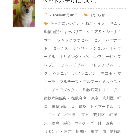
ペットホテルについて
2024年08月06日
お知らせ
からだにいいこと
・
ねこ
・
イヌ
・
キムラ
動物病院
・
キャバリア
・
シニア犬
・
シュナウ
ザー
・
ジャックラッセル
・
セントバーナー
ド
・
ダックス
・
チワワ
・
デンタル
・
トイプ
ードル
・
トリミング
・
ビションフリーゼ
・
フ
レブル
・
フレンチブル
・
フレンチブルドッ
ク
・
ヘルニア
・
ポメラニアン
・
マコモ
・
マ
コーラ
・
マルチーズ
・
マルプー
・
ミックス
・
ミニチュアダックス
・
動物病院トリミング
・
動物病院鍼灸
・
後肢麻痺
・
東京 荒川区 町
屋 動物病院 犬 鍼灸 トイプードル マ
ルチーズ パテラ
・
東京 荒川区 町屋
犬 腰痛 鍼灸 マルチーズ 針 お灸 ト
リミング
・
東京 荒川区 町屋 猫 健康診