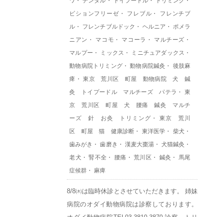
ワ
・
デンタル
・
トイプードル
・
トリミング
・
ビションフリーゼ
・
フレブル
・
フレンチブ
ル
・
フレンチブルドック
・
ヘルニア
・
ポメラ
ニアン
・
マコモ
・
マコーラ
・
マルチーズ
・
マルプー
・
ミックス
・
ミニチュアダックス
・
動物病院トリミング
・
動物病院鍼灸
・
後肢麻
痺
・
東京 荒川区 町屋 動物病院 犬 鍼
灸 トイプードル マルチーズ パテラ
・
東
京 荒川区 町屋 犬 腰痛 鍼灸 マルチ
ーズ 針 お灸 トリミング
・
東京 荒川
区 町屋 猫 健康診断
・
東洋医学
・
柴犬
・
歯みがき
・
歯磨き
・
漢麦大棗湯
・
犬猫鍼灸
・
老犬
・
腎不全
・
腰痛
・
荒川区
・
鍼灸
・
馬尾
症候群
・
麻痺
8/8㈭は臨時休診とさせていただきます。 姉妹
病院のオダイ動物病院は診察しております。