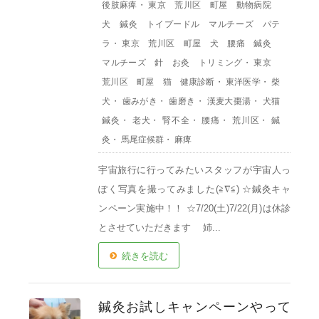
後肢麻痺
・
東京 荒川区 町屋 動物病院
犬 鍼灸 トイプードル マルチーズ パテ
ラ
・
東京 荒川区 町屋 犬 腰痛 鍼灸
マルチーズ 針 お灸 トリミング
・
東京
荒川区 町屋 猫 健康診断
・
東洋医学
・
柴
犬
・
歯みがき
・
歯磨き
・
漢麦大棗湯
・
犬猫
鍼灸
・
老犬
・
腎不全
・
腰痛
・
荒川区
・
鍼
灸
・
馬尾症候群
・
麻痺
宇宙旅行に行ってみたいスタッフが宇宙人っ
ぽく写真を撮ってみました(≧∇≦) ☆鍼灸キャ
ンペーン実施中！！ ☆7/20(土)7/22(月)は休診
とさせていただきます 姉...
続きを読む
鍼灸お試しキャンペーンやって