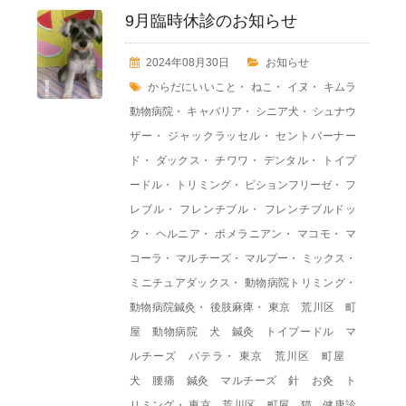
9月臨時休診のお知らせ
2024年08月30日
お知らせ
からだにいいこと
・
ねこ
・
イヌ
・
キムラ
動物病院
・
キャバリア
・
シニア犬
・
シュナウ
ザー
・
ジャックラッセル
・
セントバーナー
ド
・
ダックス
・
チワワ
・
デンタル
・
トイプ
ードル
・
トリミング
・
ビションフリーゼ
・
フ
レブル
・
フレンチブル
・
フレンチブルドッ
ク
・
ヘルニア
・
ポメラニアン
・
マコモ
・
マ
コーラ
・
マルチーズ
・
マルプー
・
ミックス
・
ミニチュアダックス
・
動物病院トリミング
・
動物病院鍼灸
・
後肢麻痺
・
東京 荒川区 町
屋 動物病院 犬 鍼灸 トイプードル マ
ルチーズ パテラ
・
東京 荒川区 町屋
犬 腰痛 鍼灸 マルチーズ 針 お灸 ト
リミング
・
東京 荒川区 町屋 猫 健康診