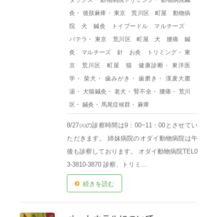
ダックス
・
動物病院トリミング
・
動物病院鍼
灸
・
後肢麻痺
・
東京 荒川区 町屋 動物病
院 犬 鍼灸 トイプードル マルチーズ
パテラ
・
東京 荒川区 町屋 犬 腰痛 鍼
灸 マルチーズ 針 お灸 トリミング
・
東
京 荒川区 町屋 猫 健康診断
・
東洋医
学
・
柴犬
・
歯みがき
・
歯磨き
・
漢麦大棗
湯
・
犬猫鍼灸
・
老犬
・
腎不全
・
腰痛
・
荒川
区
・
鍼灸
・
馬尾症候群
・
麻痺
8/27㈫の診察時間は9：00~11：00とさせてい
ただきます。 姉妹病院のオダイ動物病院は午
後も診察しております。 オダイ動物病院TEL0
3-3810-3870 診察、トリミ...
続きを読む