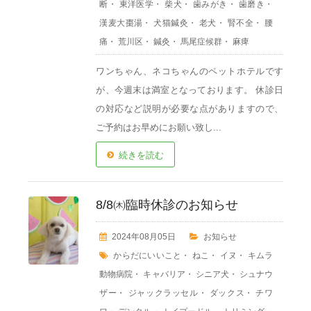
断
・
東洋医学
・
柴犬
・
歯みがき
・
歯磨き
・
漢麦大棗湯
・
犬猫鍼灸
・
老犬
・
腎不全
・
腰
痛
・
荒川区
・
鍼灸
・
馬尾症候群
・
麻痺
ワンちゃん、ネコちゃんのペットホテルです
が、今週末は満室となっております。 休診日
の対応など説明が必要な点がありますので、
ご予約はお早めにお願い致し...
続きを読む
8/8㈭臨時休診のお知らせ
2024年08月05日
お知らせ
からだにいいこと
・
ねこ
・
イヌ
・
キムラ
動物病院
・
キャバリア
・
シニア犬
・
シュナウ
ザー
・
ジャックラッセル
・
ダックス
・
チワ