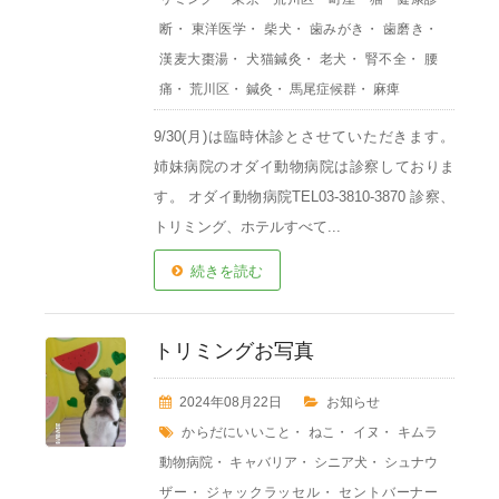
断
・
東洋医学
・
柴犬
・
歯みがき
・
歯磨き
・
漢麦大棗湯
・
犬猫鍼灸
・
老犬
・
腎不全
・
腰
痛
・
荒川区
・
鍼灸
・
馬尾症候群
・
麻痺
9/30(月)は臨時休診とさせていただきます。
姉妹病院のオダイ動物病院は診察しておりま
す。 オダイ動物病院TEL03-3810-3870 診察、
トリミング、ホテルすべて...
続きを読む
トリミングお写真
2024年08月22日
お知らせ
からだにいいこと
・
ねこ
・
イヌ
・
キムラ
動物病院
・
キャバリア
・
シニア犬
・
シュナウ
ザー
・
ジャックラッセル
・
セントバーナー