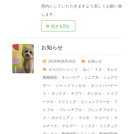
間内にしていただきますよう宜しくお願い致
します。
続きを読む
お知らせ
2024年08月16日
お知らせ
からだにいいこと
・
ねこ
・
イヌ
・
キムラ
動物病院
・
キャバリア
・
シニア犬
・
シュナウ
ザー
・
ジャックラッセル
・
セントバーナー
ド
・
ダックス
・
チワワ
・
デンタル
・
トイプ
ードル
・
トリミング
・
ビションフリーゼ
・
フ
レブル
・
フレンチブル
・
フレンチブルドッ
ク
・
ポメラニアン
・
マコモ
・
マコーラ
・
マ
ルチーズ
・
マルプー
・
ミックス
・
ミニチュア