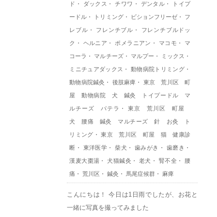
ド
・
ダックス
・
チワワ
・
デンタル
・
トイプ
ードル
・
トリミング
・
ビションフリーゼ
・
フ
レブル
・
フレンチブル
・
フレンチブルドッ
ク
・
ヘルニア
・
ポメラニアン
・
マコモ
・
マ
コーラ
・
マルチーズ
・
マルプー
・
ミックス
・
ミニチュアダックス
・
動物病院トリミング
・
動物病院鍼灸
・
後肢麻痺
・
東京 荒川区 町
屋 動物病院 犬 鍼灸 トイプードル マ
ルチーズ パテラ
・
東京 荒川区 町屋
犬 腰痛 鍼灸 マルチーズ 針 お灸 ト
リミング
・
東京 荒川区 町屋 猫 健康診
断
・
東洋医学
・
柴犬
・
歯みがき
・
歯磨き
・
漢麦大棗湯
・
犬猫鍼灸
・
老犬
・
腎不全
・
腰
痛
・
荒川区
・
鍼灸
・
馬尾症候群
・
麻痺
こんにちは！ 今日は1日雨でしたが、お花と
一緒に写真を撮ってみました