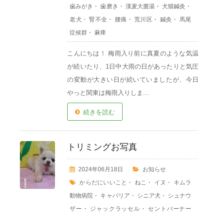
歯みがき
・
歯磨き
・
漢麦大棗湯
・
犬猫鍼灸
・
老犬
・
腎不全
・
腰痛
・
荒川区
・
鍼灸
・
馬尾
症候群
・
麻痺
こんにちは！ 梅雨入り前に真夏のような気温
が続いたり、1日中大雨の日があったりと気圧
の変動が大きい日が続いていましたが、今日
やっと関東は梅雨入りしま...
続きを読む
トリミングお写真
2024年06月18日
お知らせ
からだにいいこと
・
ねこ
・
イヌ
・
キムラ
動物病院
・
キャバリア
・
シニア犬
・
シュナウ
ザー
・
ジャックラッセル
・
セントバーナー