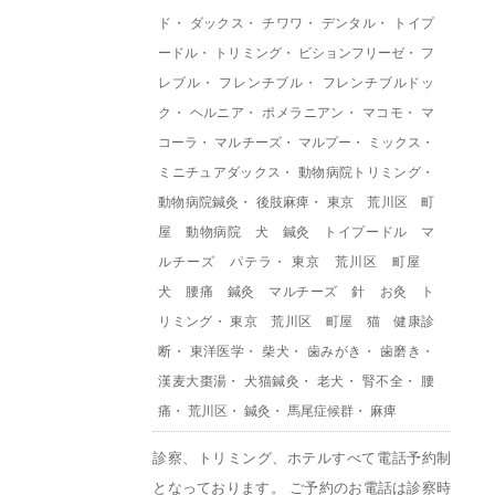
ド
・
ダックス
・
チワワ
・
デンタル
・
トイプ
ードル
・
トリミング
・
ビションフリーゼ
・
フ
レブル
・
フレンチブル
・
フレンチブルドッ
ク
・
ヘルニア
・
ポメラニアン
・
マコモ
・
マ
コーラ
・
マルチーズ
・
マルプー
・
ミックス
・
ミニチュアダックス
・
動物病院トリミング
・
動物病院鍼灸
・
後肢麻痺
・
東京 荒川区 町
屋 動物病院 犬 鍼灸 トイプードル マ
ルチーズ パテラ
・
東京 荒川区 町屋
犬 腰痛 鍼灸 マルチーズ 針 お灸 ト
リミング
・
東京 荒川区 町屋 猫 健康診
断
・
東洋医学
・
柴犬
・
歯みがき
・
歯磨き
・
漢麦大棗湯
・
犬猫鍼灸
・
老犬
・
腎不全
・
腰
痛
・
荒川区
・
鍼灸
・
馬尾症候群
・
麻痺
診察、トリミング、ホテルすべて電話予約制
となっております。 ご予約のお電話は診察時