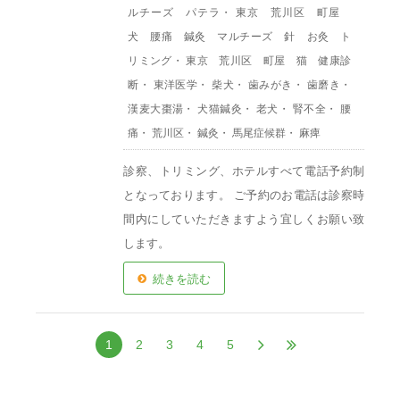
ルチーズ パテラ
・
東京 荒川区 町屋
犬 腰痛 鍼灸 マルチーズ 針 お灸 ト
リミング
・
東京 荒川区 町屋 猫 健康診
断
・
東洋医学
・
柴犬
・
歯みがき
・
歯磨き
・
漢麦大棗湯
・
犬猫鍼灸
・
老犬
・
腎不全
・
腰
痛
・
荒川区
・
鍼灸
・
馬尾症候群
・
麻痺
診察、トリミング、ホテルすべて電話予約制
となっております。 ご予約のお電話は診察時
間内にしていただきますよう宜しくお願い致
します。
続きを読む
1
2
3
4
5