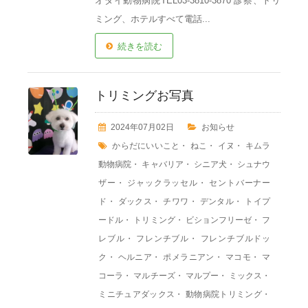
オダイ動物病院TEL03-3810-3870 診察、トリ
ミング、ホテルすべて電話...
続きを読む
トリミングお写真
2024年07月02日
お知らせ
からだにいいこと
・
ねこ
・
イヌ
・
キムラ
動物病院
・
キャバリア
・
シニア犬
・
シュナウ
ザー
・
ジャックラッセル
・
セントバーナー
ド
・
ダックス
・
チワワ
・
デンタル
・
トイプ
ードル
・
トリミング
・
ビションフリーゼ
・
フ
レブル
・
フレンチブル
・
フレンチブルドッ
ク
・
ヘルニア
・
ポメラニアン
・
マコモ
・
マ
コーラ
・
マルチーズ
・
マルプー
・
ミックス
・
ミニチュアダックス
・
動物病院トリミング
・