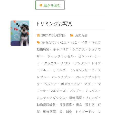
続きを読む
トリミングお写真
2024年05月27日
お知らせ
からだにいいこと
・
ねこ
・
イヌ
・
キムラ
動物病院
・
キャバリア
・
シニア犬
・
シュナウ
ザー
・
ジャックラッセル
・
セントバーナー
ド
・
ダックス
・
チワワ
・
デンタル
・
トイプ
ードル
・
トリミング
・
ビションフリーゼ
・
フ
レブル
・
フレンチブル
・
フレンチブルドッ
ク
・
ヘルニア
・
ポメラニアン
・
マコモ
・
マ
コーラ
・
マルチーズ
・
マルプー
・
ミックス
・
ミニチュアダックス
・
動物病院トリミング
・
動物病院鍼灸
・
後肢麻痺
・
東京 荒川区 町
屋 動物病院 犬 鍼灸 トイプードル マ