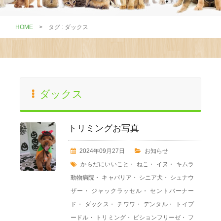
HOME
>
タグ : ダックス
ダックス
トリミングお写真
2024年09月27日
お知らせ
からだにいいこと
・
ねこ
・
イヌ
・
キムラ
動物病院
・
キャバリア
・
シニア犬
・
シュナウ
ザー
・
ジャックラッセル
・
セントバーナー
ド
・
ダックス
・
チワワ
・
デンタル
・
トイプ
ードル
・
トリミング
・
ビションフリーゼ
・
フ