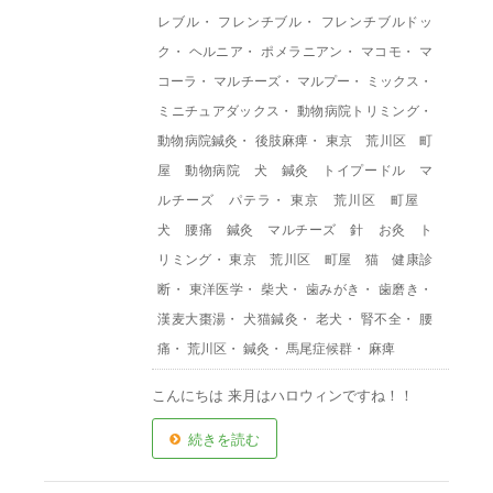
レブル
・
フレンチブル
・
フレンチブルドッ
ク
・
ヘルニア
・
ポメラニアン
・
マコモ
・
マ
コーラ
・
マルチーズ
・
マルプー
・
ミックス
・
ミニチュアダックス
・
動物病院トリミング
・
動物病院鍼灸
・
後肢麻痺
・
東京 荒川区 町
屋 動物病院 犬 鍼灸 トイプードル マ
ルチーズ パテラ
・
東京 荒川区 町屋
犬 腰痛 鍼灸 マルチーズ 針 お灸 ト
リミング
・
東京 荒川区 町屋 猫 健康診
断
・
東洋医学
・
柴犬
・
歯みがき
・
歯磨き
・
漢麦大棗湯
・
犬猫鍼灸
・
老犬
・
腎不全
・
腰
痛
・
荒川区
・
鍼灸
・
馬尾症候群
・
麻痺
こんにちは 来月はハロウィンですね！！
続きを読む