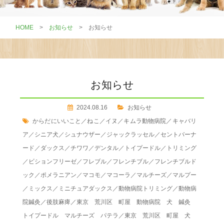
HOME
>
お知らせ
>
お知らせ
お知らせ
2024.08.16
お知らせ
からだにいいこと
／
ねこ
／
イヌ
／
キムラ動物病院
／
キャバリ
ア
／
シニア犬
／
シュナウザー
／
ジャックラッセル
／
セントバーナ
ード
／
ダックス
／
チワワ
／
デンタル
／
トイプードル
／
トリミング
／
ビションフリーゼ
／
フレブル
／
フレンチブル
／
フレンチブルド
ック
／
ポメラニアン
／
マコモ
／
マコーラ
／
マルチーズ
／
マルプー
／
ミックス
／
ミニチュアダックス
／
動物病院トリミング
／
動物病
院鍼灸
／
後肢麻痺
／
東京 荒川区 町屋 動物病院 犬 鍼灸
トイプードル マルチーズ パテラ
／
東京 荒川区 町屋 犬