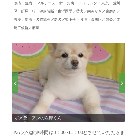
腰痛 鍼灸 マルチーズ 針 お灸 トリミング
／
東京 荒川
区 町屋 猫 健康診断
／
東洋医学
／
柴犬
／
歯みがき
／
歯磨き
／
漢麦大棗湯
／
犬猫鍼灸
／
老犬
／
腎不全
／
腰痛
／
荒川区
／
鍼灸
／
馬
尾症候群
／
麻痺
ポメラニアンの次郎くん
チワ
8/27㈫の診察時間は9：00~11：00とさせていただきま