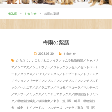
HOME
>
お知らせ
>
梅雨の薬膳
梅雨の薬膳
2023.06.30
お知らせ
からだにいいこと
／
ねこ
／
イヌ
／
キムラ動物病院
／
キャバリ
ア
／
シニア犬
／
シュナウザー
／
ジャックラッセル
／
セントバーナ
ード
／
ダックス
／
チワワ
／
デンタル
／
トイプードル
／
トリミング
／
ビションフリーゼ
／
フレブル
／
フレンチブル
／
フレンチブルド
ック
／
ヘルニア
／
ポメラニアン
／
マコモ
／
マコーラ
／
マルチーズ
／
マルプー
／
ミックス
／
ミニチュアダックス
／
動物病院トリミン
グ
／
動物病院鍼灸
／
後肢麻痺
／
東京 荒川区 町屋 動物病院
犬 鍼灸 トイプードル マルチーズ パテラ
／
東京 荒川区