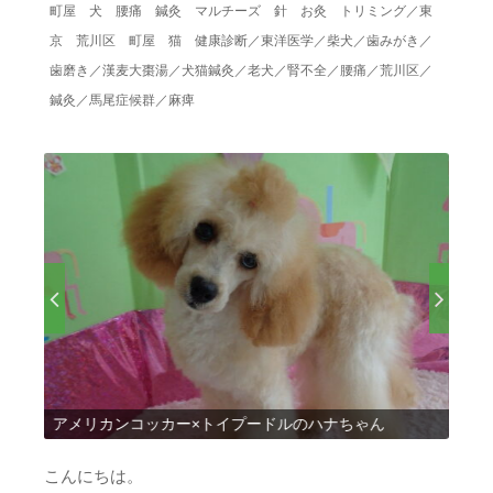
町屋 犬 腰痛 鍼灸 マルチーズ 針 お灸 トリミング
／
東
京 荒川区 町屋 猫 健康診断
／
東洋医学
／
柴犬
／
歯みがき
／
歯磨き
／
漢麦大棗湯
／
犬猫鍼灸
／
老犬
／
腎不全
／
腰痛
／
荒川区
／
鍼灸
／
馬尾症候群
／
麻痺
アメリカンコッカー×トイプードルのハナちゃん
トイ
こんにちは。