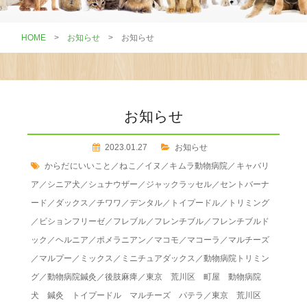
HOME
>
お知らせ
>
お知らせ
お知らせ
2023.01.27
お知らせ
からだにいいこと
／
ねこ
／
イヌ
／
キムラ動物病院
／
キャバリ
ア
／
シニア犬
／
シュナウザー
／
ジャックラッセル
／
セントバーナ
ード
／
ダックス
／
チワワ
／
デンタル
／
トイプードル
／
トリミング
／
ビションフリーゼ
／
フレブル
／
フレンチブル
／
フレンチブルド
ック
／
ヘルニア
／
ポメラニアン
／
マコモ
／
マコーラ
／
マルチーズ
／
マルプー
／
ミックス
／
ミニチュアダックス
／
動物病院トリミン
グ
／
動物病院鍼灸
／
後肢麻痺
／
東京 荒川区 町屋 動物病院
犬 鍼灸 トイプードル マルチーズ パテラ
／
東京 荒川区