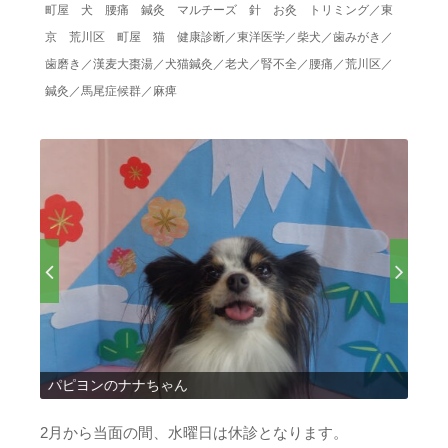
町屋 犬 腰痛 鍼灸 マルチーズ 針 お灸 トリミング
／
東
京 荒川区 町屋 猫 健康診断
／
東洋医学
／
柴犬
／
歯みがき
／
歯磨き
／
漢麦大棗湯
／
犬猫鍼灸
／
老犬
／
腎不全
／
腰痛
／
荒川区
／
鍼灸
／
馬尾症候群
／
麻痺
パピヨンのナナちゃん
シー
2月から当面の間、水曜日は休診となります。