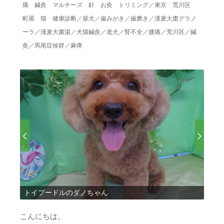
痛 鍼灸 マルチーズ 針 お灸 トリミング
／
東京 荒川区
町屋 猫 健康診断
／
柴犬
／
歯みがき
／
歯磨き
／
漢麦大棗グラノ
ーラ
／
漢麦大棗湯
／
犬猫鍼灸
／
老犬
／
腎不全
／
腰痛
／
荒川区
／
鍼
灸
／
馬尾症候群
／
麻痺
トイプードルのダノちゃん
MI
こんにちは。