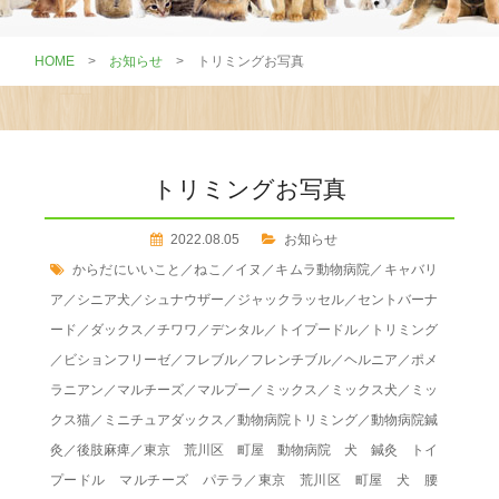
HOME
>
お知らせ
>
トリミングお写真
トリミングお写真
2022.08.05
お知らせ
からだにいいこと
／
ねこ
／
イヌ
／
キムラ動物病院
／
キャバリ
ア
／
シニア犬
／
シュナウザー
／
ジャックラッセル
／
セントバーナ
ード
／
ダックス
／
チワワ
／
デンタル
／
トイプードル
／
トリミング
／
ビションフリーゼ
／
フレブル
／
フレンチブル
／
ヘルニア
／
ポメ
ラニアン
／
マルチーズ
／
マルプー
／
ミックス
／
ミックス犬
／
ミッ
クス猫
／
ミニチュアダックス
／
動物病院トリミング
／
動物病院鍼
灸
／
後肢麻痺
／
東京 荒川区 町屋 動物病院 犬 鍼灸 トイ
プードル マルチーズ パテラ
／
東京 荒川区 町屋 犬 腰