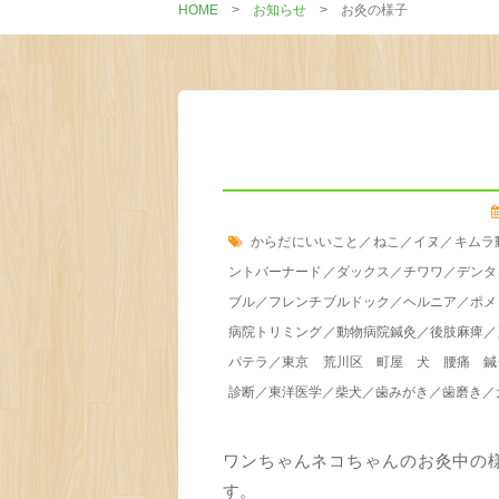
HOME
>
お知らせ
>
お灸の様子
からだにいいこと
／
ねこ
／
イヌ
／
キムラ
ントバーナード
／
ダックス
／
チワワ
／
デンタ
ブル
／
フレンチブルドック
／
ヘルニア
／
ポメ
病院トリミング
／
動物病院鍼灸
／
後肢麻痺
／
パテラ
／
東京 荒川区 町屋 犬 腰痛 鍼
診断
／
東洋医学
／
柴犬
／
歯みがき
／
歯磨き
／
ワンちゃんネコちゃんのお灸中の
す。