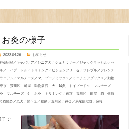
お灸の様子
2022.04.26
お知らせ
動物病院
／
キャバリア
／
シニア犬
／
シュナウザー
／
ジャックラッセル
／
セ
ル
／
トイプードル
／
トリミング
／
ビションフリーゼ
／
フレブル
／
フレンチ
ラニアン
／
マルチーズ
／
マルプー
／
ミックス
／
ミニチュアダックス
／
動物
東京 荒川区 町屋 動物病院 犬 鍼灸 トイプードル マルチーズ
灸 マルチーズ 針 お灸 トリミング
／
東京 荒川区 町屋 猫 健康
犬猫鍼灸
／
老犬
／
腎不全
／
腰痛
／
荒川区
／
鍼灸
／
馬尾症候群
／
麻痺
様子で